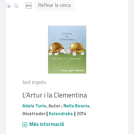
Refinar la cerca
text imprès
L'Artur i la Clementina
Adela Turin
, Autor ;
Nella Bosnia
,
|
|
Il·lustrador
Kalandraka
2014
Més informació