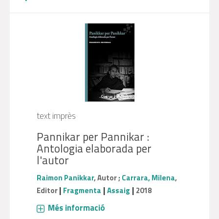
text imprès
Pannikar per Pannikar :
Antologia elaborada per
l'autor
Raimon Panikkar
, Autor ;
Carrara, Milena
,
|
|
|
Editor
Fragmenta
Assaig
2018
Més informació