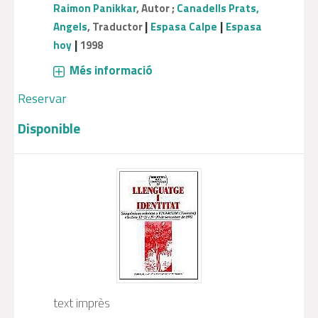
Raimon Panikkar
, Autor ;
Canadells Prats,
|
|
Angels
, Traductor
Espasa Calpe
Espasa
|
hoy
1998
Més informació
Reservar
Disponible
text imprès