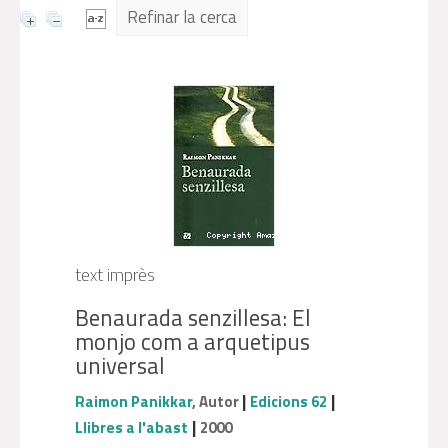
Refinar la cerca
text imprès
Benaurada senzillesa: El
monjo com a arquetipus
universal
|
|
Raimon Panikkar
, Autor
Edicions 62
|
Llibres a l'abast
2000