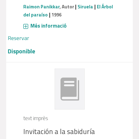
|
|
Raimon Panikkar
, Autor
Siruela
El Árbol
|
del paraíso
1996
Més informació
Reservar
Disponible
text imprès
Invitación a la sabiduría