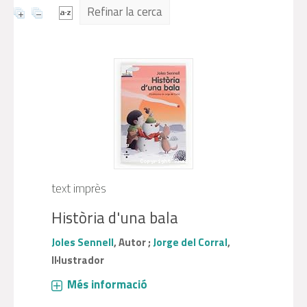
Refinar la cerca
text imprès
Història d'una bala
Joles Sennell
, Autor ;
Jorge del Corral
,
Il·lustrador
Més informació