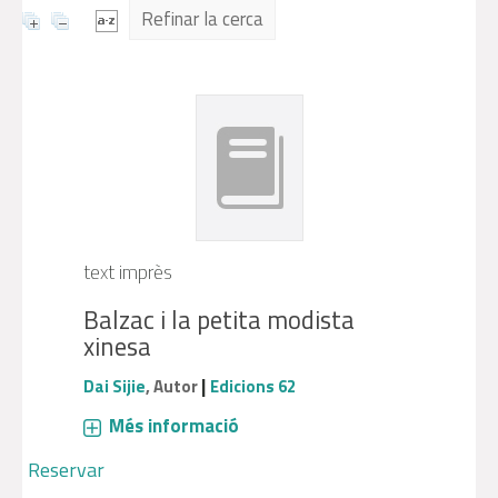
Refinar la cerca
text imprès
Balzac i la petita modista
xinesa
|
Dai Sijie
, Autor
Edicions 62
Més informació
Reservar