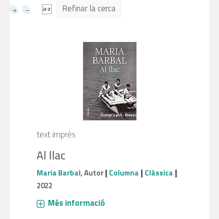
Refinar la cerca
text imprès
Al llac
|
|
|
Maria Barbal
, Autor
Columna
Clàssica
2022
Més informació