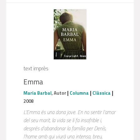
text imprès
Emma
|
|
|
Maria Barbal
, Autor
Columna
Clàssica
2008
L’Emma és una dona jove. En no sentir l’amor
del seu marit, la vida se li fa insofrible i,
després d’abandonar la família per Denís,
l’home amb qui viurà una intensa, breu,