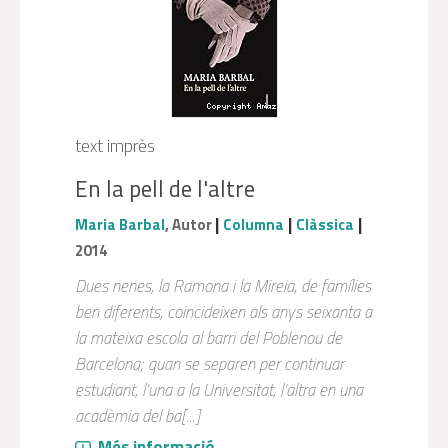
text imprès
En la pell de l'altre
|
|
|
Maria Barbal
, Autor
Columna
Clàssica
2014
Dues nenes, la Ramona i la Mireia, de famílies
ben diferents, coincideixen als anys seixanta a
la mateixa escola al barri del Poblenou de
Barcelona; quan se separen per continuar
estudiant, l'una a la Universitat, l'altra en una
acadèmia del ba[...]
Més informació