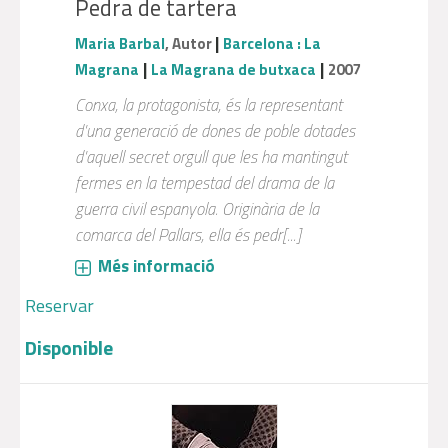
Pedra de tartera
|
Maria Barbal
, Autor
Barcelona : La
|
|
Magrana
La Magrana de butxaca
2007
Conxa, la protagonista, és la representant
d'una generació de dones de poble dotades
d'aquell secret orgull que les ha mantingut
fermes en la tempestad del drama de la
guerra civil espanyola. Originària de la
comarca del Pallars, ella és pedr[...]
Més informació
Reservar
Disponible