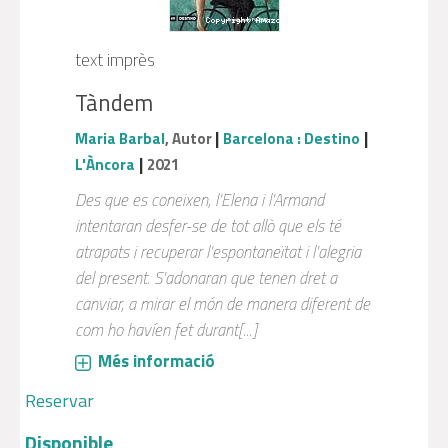
text imprès
Tàndem
|
|
Maria Barbal
, Autor
Barcelona : Destino
|
L'Àncora
2021
Des que es coneixen, l'Elena i l'Armand
intentaran desfer-se de tot allò que els té
atrapats i recuperar l'espontaneïtat i l'alegria
del present. S'adonaran que tenen dret a
canviar, a mirar el món de manera diferent de
com ho havíen fet durant[...]
Més informació
Reservar
Disponible