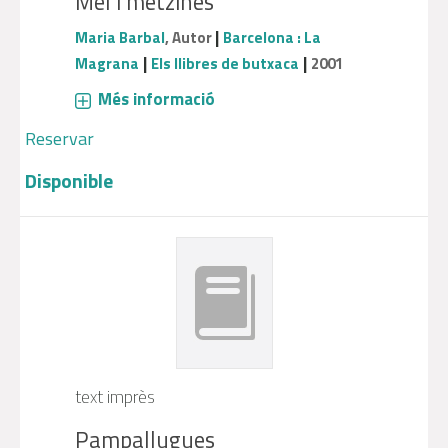
Mel i metzines
|
Maria Barbal
, Autor
Barcelona : La
|
|
Magrana
Els llibres de butxaca
2001
Més informació
Reservar
Disponible
text imprès
Pampallugues