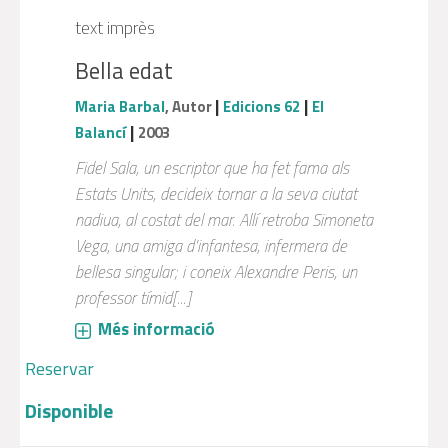
text imprès
Bella edat
|
|
Maria Barbal
, Autor
Edicions 62
El
|
Balancí
2003
Fidel Sala, un escriptor que ha fet fama als
Estats Units, decideix tornar a la seva ciutat
nadiua, al costat del mar. Allí retroba Simoneta
Vega, una amiga d'infantesa, infermera de
bellesa singular; i coneix Alexandre Peris, un
professor tímid[...]
Més informació
Reservar
Disponible