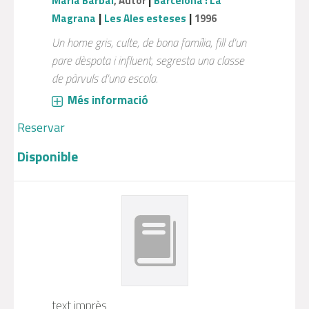
|
Maria Barbal
, Autor
Barcelona : La
|
|
Magrana
Les Ales esteses
1996
Un home gris, culte, de bona família, fill d'un
pare dèspota i influent, segresta una classe
de pàrvuls d'una escola.
Més informació
Reservar
Disponible
text imprès