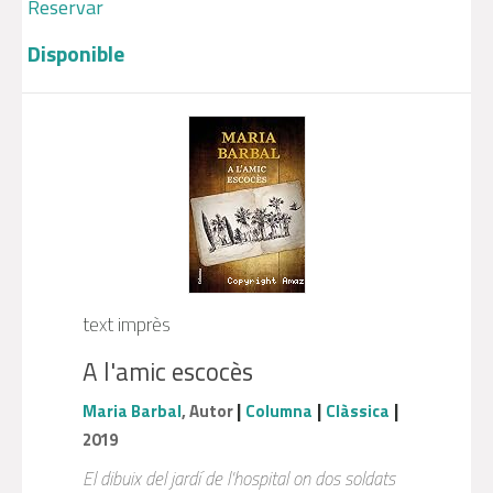
Reservar
Disponible
text imprès
A l'amic escocès
|
|
|
Maria Barbal
, Autor
Columna
Clàssica
2019
El dibuix del jardí de l'hospital on dos soldats