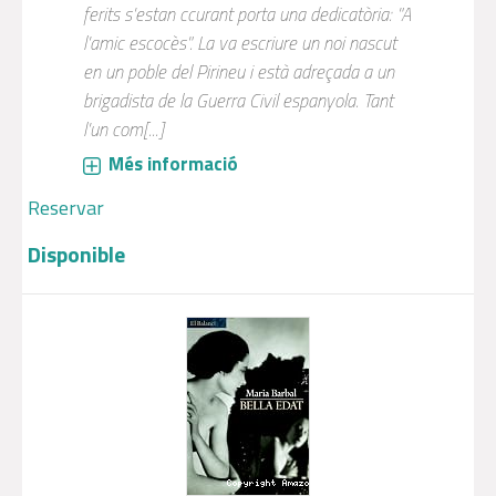
ferits s'estan ccurant porta una dedicatòria: "A
l'amic escocès". La va escriure un noi nascut
en un poble del Pirineu i està adreçada a un
brigadista de la Guerra Civil espanyola. Tant
l'un com[...]
Més informació
Reservar
Disponible