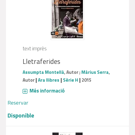
text imprès
Lletraferides
Assumpta Montellà
, Autor ;
Màrius Serra
,
|
|
|
Autor
Ara llibres
Sèrie H
2015
Més informació
Reservar
Disponible