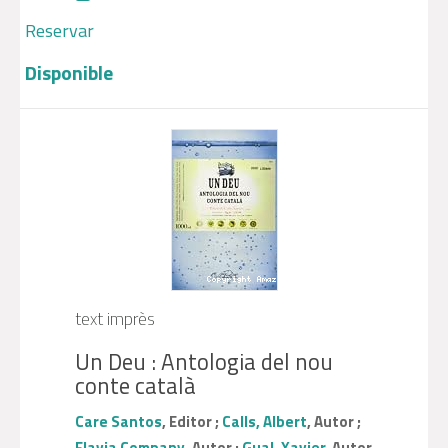
Reservar
Disponible
text imprès
Un Deu : Antologia del nou
conte català
Care Santos
, Editor ;
Calls, Albert
, Autor ;
Flavia Company
, Autor ;
Gual, Xavier
, Autor