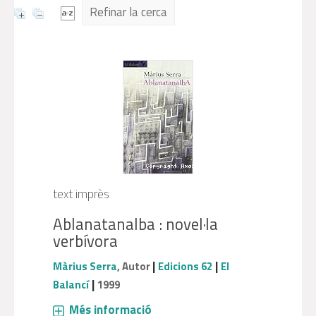
Refinar la cerca
text imprès
Ablanatanalba : novel·la
verbívora
|
|
Màrius Serra
, Autor
Edicions 62
El
|
Balancí
1999
Més informació