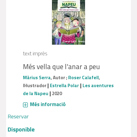
text imprès
Més vella que l'anar a peu
Màrius Serra
, Autor ;
Roser Calafell
,
|
|
Il·lustrador
Estrella Polar
Les aventures
|
de la Napeu
2020
Més informació
Reservar
Disponible