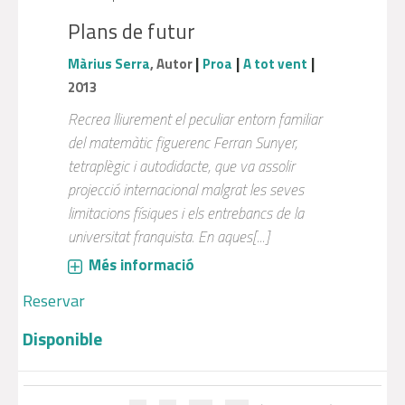
Plans de futur
|
|
|
Màrius Serra
, Autor
Proa
A tot vent
2013
Recrea lliurement el peculiar entorn familiar
del matemàtic figuerenc Ferran Sunyer,
tetraplègic i autodidacte, que va assolir
projecció internacional malgrat les seves
limitacions físiques i els entrebancs de la
universitat franquista. En aques[...]
Més informació
Reservar
Disponible