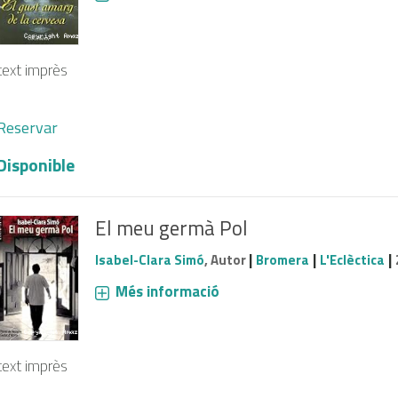
text imprès
Reservar
Disponible
El meu germà Pol
|
|
|
Isabel-Clara Simó
, Autor
Bromera
L'Eclèctica
Més informació
text imprès