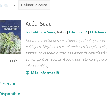
Refinar la cerca
Adéu-Suau
|
|
Isabel-Clara Simó
, Autor
Edicions 62
El Balancí
Nor torna a la llar després d’una important operació
quirúrgica. Ningú no ha estat amb ell a l’hospital i nin
tampoc no l’espera a casa. Les hores de convalescèn
van omplint de records. A poc a poc retorna el final d
text imprès
relació amb[...]
Més informació
Reservar
Disponible