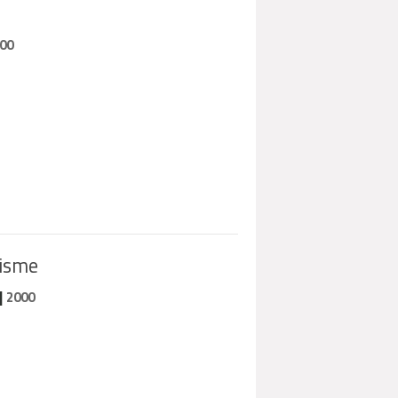
00
lisme
|
2000