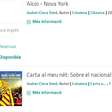
Alcoi - Nova York
|
|
|
Isabel-Clara Simó
, Autor
Columna
Clàssica
20
Més informació
text imprès
Reservar
Disponible
Carta al meu nét: Sobre el naciona
|
|
Isabel-Clara Simó
, Autor
Columna
Carta a… ; 1
Més informació