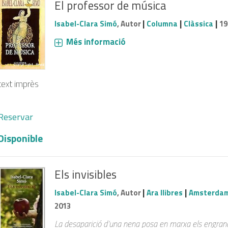
El professor de música
|
|
|
Isabel-Clara Simó
, Autor
Columna
Clàssica
19
Més informació
text imprès
Reservar
Disponible
Els invisibles
|
|
Isabel-Clara Simó
, Autor
Ara llibres
Amsterdam 
2013
La desaparició d’una nena posa en marxa els engran