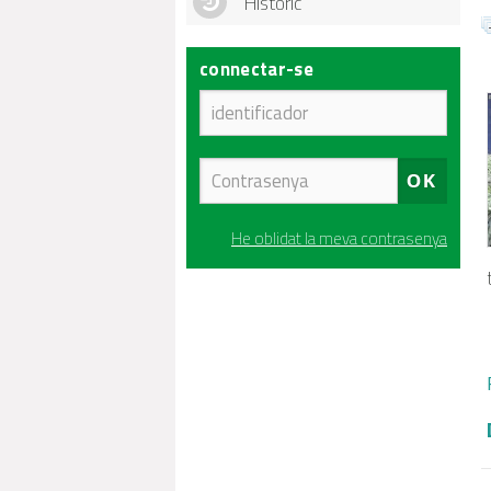
Històric
connectar-se
He oblidat la meva contrasenya