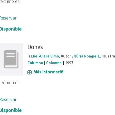
text imprès
Reservar
Disponible
Dones
Isabel-Clara Simó
, Autor ;
Núria Pompeia
, Il·lust
|
|
Columna
Columna
1997
Més informació
text imprès
Reservar
Disponible