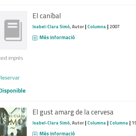
El caníbal
|
|
Isabel-Clara Simó
, Autor
Columna
2007
Més informació
text imprès
Reservar
Disponible
El gust amarg de la cervesa
|
|
|
Isabel-Clara Simó
, Autor
Columna
Columna
1
Més informació