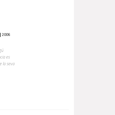
|
2006
gú
cia es
e la seva