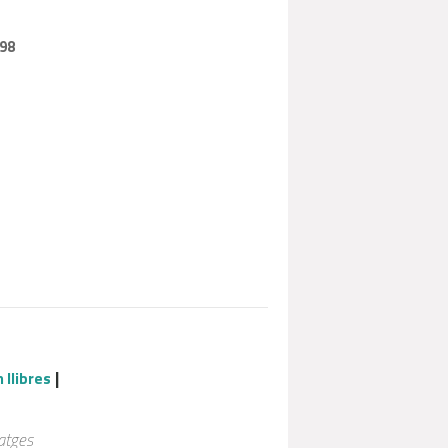
98
|
llibres
atges