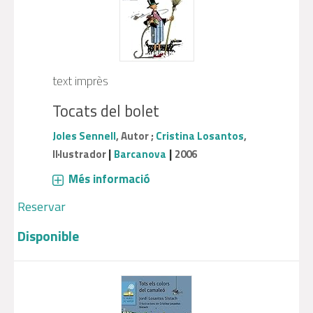
text imprès
Tocats del bolet
Joles Sennell
, Autor ;
Cristina Losantos
,
|
|
Il·lustrador
Barcanova
2006
Més informació
Reservar
Disponible