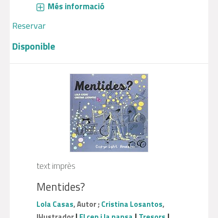
Més informació
Reservar
Disponible
text imprès
Mentides?
Lola Casas
, Autor ;
Cristina Losantos
,
|
|
|
Il·lustrador
El cep i la nansa
Tresors