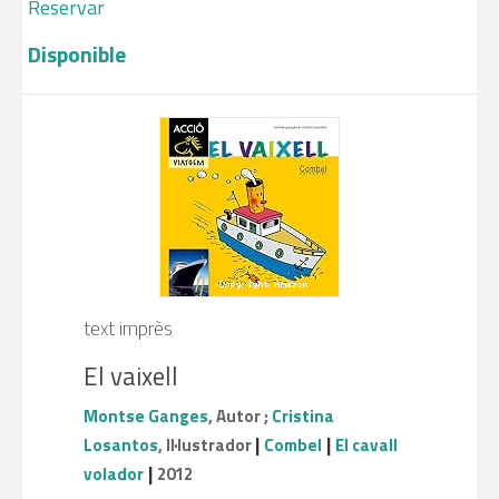
Reservar
Disponible
text imprès
El vaixell
Montse Ganges
, Autor ;
Cristina
|
|
Losantos
, Il·lustrador
Combel
El cavall
|
volador
2012