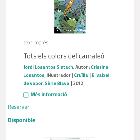
text imprès
Tots els colors del camaleó
Jordi Losantos Sistach
, Autor ;
Cristina
|
|
Losantos
, Il·lustrador
Cruïlla
El vaixell
|
de vapor. Sèrie Blava
2012
Més informació
Reservar
Disponible