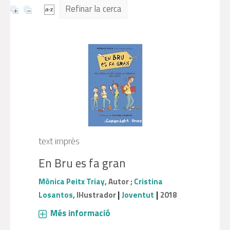
Refinar la cerca
text imprès
En Bru es fa gran
Mònica Peitx Triay
, Autor ;
Cristina
|
|
Losantos
, Il·lustrador
Joventut
2018
Més informació