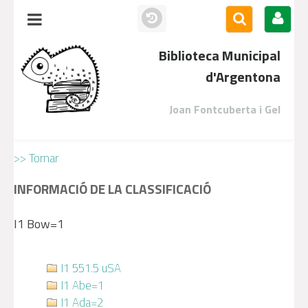
Biblioteca Municipal
d'Argentona
Joan Fontcuberta i Gel
>> Tornar
INFORMACIÓ DE LA CLASSIFICACIÓ
I1 Bow=1
I1 551.5 uSA
I1 Abe=1
I1 Ada=2