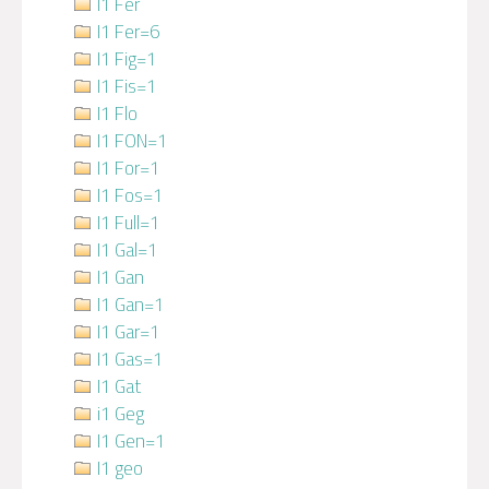
I1 Fer
I1 Fer=6
I1 Fig=1
I1 Fis=1
I1 Flo
I1 FON=1
I1 For=1
I1 Fos=1
I1 Full=1
I1 Gal=1
I1 Gan
I1 Gan=1
I1 Gar=1
I1 Gas=1
I1 Gat
i1 Geg
I1 Gen=1
I1 geo