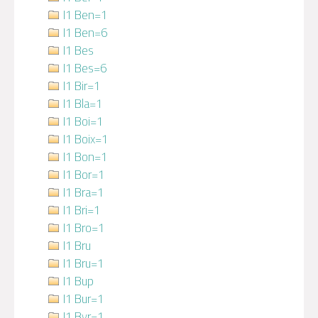
I1 Ben=1
I1 Ben=6
I1 Bes
I1 Bes=6
I1 Bir=1
I1 Bla=1
I1 Boi=1
I1 Boix=1
I1 Bon=1
I1 Bor=1
I1 Bra=1
I1 Bri=1
I1 Bro=1
I1 Bru
I1 Bru=1
I1 Bup
I1 Bur=1
I1 Byr=1