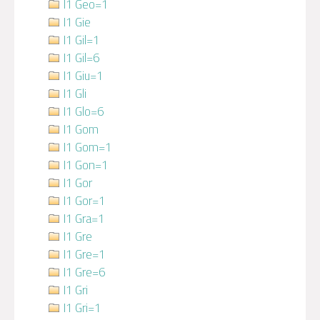
I1 Geo=1
I1 Gie
I1 Gil=1
I1 Gil=6
I1 Giu=1
I1 Gli
I1 Glo=6
I1 Gom
I1 Gom=1
I1 Gon=1
I1 Gor
I1 Gor=1
I1 Gra=1
I1 Gre
I1 Gre=1
I1 Gre=6
I1 Gri
I1 Gri=1