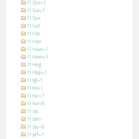
I1 Gro=1
I1 Gui=1
I1 Gus
I1 Gut
I1 Hal
I1 Han
I1 Haw=1
I1 Hem=1
I1 Hog
I1 Hop=1
I1 Igl=1
I1 Ira=1
I1 Ise=1
I1 Ise=6
I1 Jac
I1 Jam
I1 Jay=6
I1 Jef=1