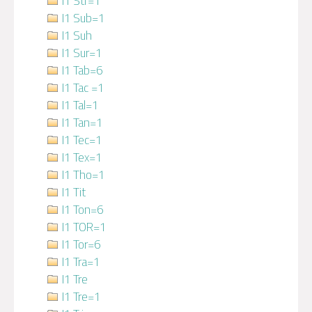
I1 Str=1
I1 Sub=1
I1 Suh
I1 Sur=1
I1 Tab=6
I1 Tac =1
I1 Tal=1
I1 Tan=1
I1 Tec=1
I1 Tex=1
I1 Tho=1
I1 Tit
I1 Ton=6
I1 TOR=1
I1 Tor=6
I1 Tra=1
I1 Tre
I1 Tre=1