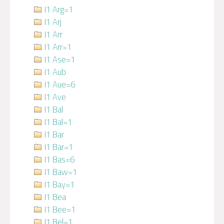
I1 Arg=1
I1 Arj
I1 Arr
I1 Arr=1
I1 Ase=1
I1 Aub
I1 Aue=6
I1 Ave
I1 Bal
I1 Bal=1
I1 Bar
I1 Bar=1
I1 Bas=6
I1 Baw=1
I1 Bay=1
I1 Bea
I1 Bee=1
I1 Bel=1