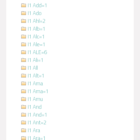
I1 Add=1
I1 Ado
I1 Ahl=2
I1 Alb=1
I1 Alc=1
I1 Ale=1
I1 ALE=6
I1 Ali=1
I1 All
I1 Alt=1
I1 Ama
I1 Ama=1
I1 Amu
I1 And
I1 And=1
I1 Ant=2
I1 Ara
I1 Ara=1