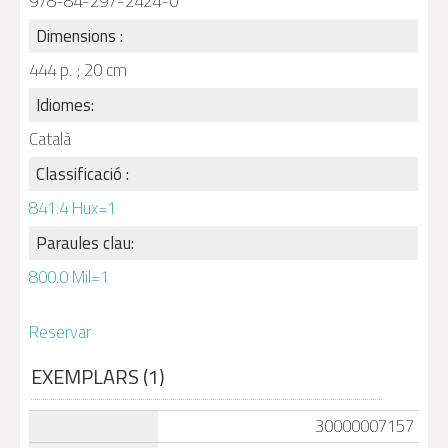
978-84-297-2424-0
Dimensions :
444 p. ; 20 cm
Idiomes:
Català
Classificació :
841.4 Hux=1
Paraules clau:
800.0 Mil=1
Reservar
EXEMPLARS (1)
30000007157