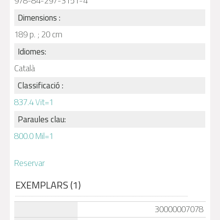
978-84-297-3151-4
Dimensions :
189 p. ; 20 cm
Idiomes:
Català
Classificació :
837.4 Vit=1
Paraules clau:
800.0 Mil=1
Reservar
EXEMPLARS (1)
30000007078