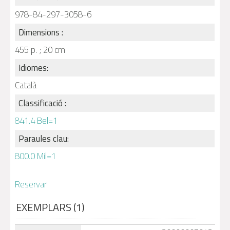
978-84-297-3058-6
Dimensions :
455 p. ; 20 cm
Idiomes:
Català
Classificació :
841.4 Bel=1
Paraules clau:
800.0 Mil=1
Reservar
EXEMPLARS (1)