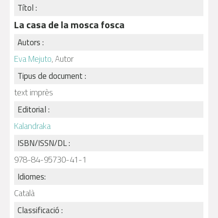
Títol :
La casa de la mosca fosca
Autors :
Eva Mejuto
, Autor
Tipus de document :
text imprès
Editorial :
Kalandraka
ISBN/ISSN/DL :
978-84-95730-41-1
Idiomes:
Català
Classificació :