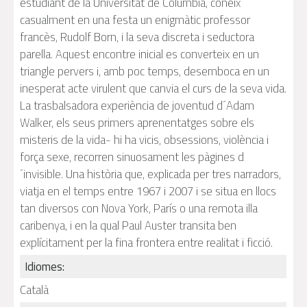
estudiant de la Universitat de Columbia, coneix
casualment en una festa un enigmàtic professor
francès, Rudolf Born, i la seva discreta i seductora
parella. Aquest encontre inicial es converteix en un
triangle pervers i, amb poc temps, desemboca en un
inesperat acte virulent que canvia el curs de la seva vida.
La trasbalsadora experiència de joventud d´Adam
Walker, els seus primers aprenentatges sobre els
misteris de la vida- hi ha vicis, obsessions, violència i
força sexe, recorren sinuosament les pàgines d
´invisible. Una història que, explicada per tres narradors,
viatja en el temps entre 1967 i 2007 i se situa en llocs
tan diversos con Nova York, París o una remota illa
caribenya, i en la qual Paul Auster transita ben
explícitament per la fina frontera entre realitat i ficció.
Idiomes:
Català