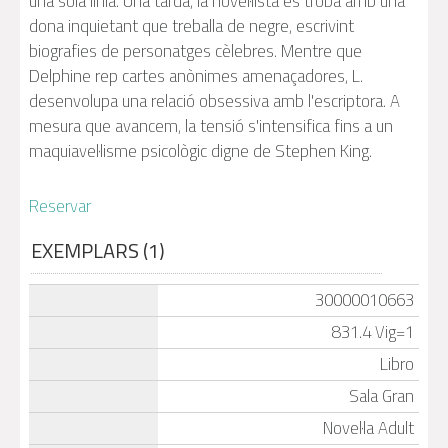
una sola línia. Una tarda, la novel·lista es troba amb una
dona inquietant que treballa de negre, escrivint
biografies de personatges cèlebres. Mentre que
Delphine rep cartes anònimes amenaçadores, L.
desenvolupa una relació obsessiva amb l'escriptora. A
mesura que avancem, la tensió s'intensifica fins a un
maquiavel·lisme psicològic digne de Stephen King.
Reservar
EXEMPLARS (1)
30000010663
831.4 Vig=1
Libro
Sala Gran
Novel·la Adult