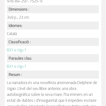
978-84-297-7525-9
Dimensions :
349 p.; 23 cm
Idiomes:
Català
Classificació :
831.4 Vig=1
Paraules clau:
831.4 Vig=1
Resum :
La narradora és una novel·lista anomenada Delphine de
Vigan. L'èxit del seu llibre anterior, una obra
autobiogràfica sobre la seva mare, l'ha immers en un
estat de dubtes i d'inseguretat que li impedeix escriure