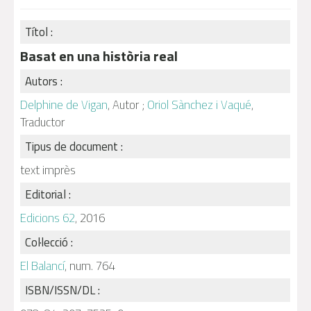
Títol :
Basat en una història real
Autors :
Delphine de Vigan
, Autor ;
Oriol Sànchez i Vaqué
,
Traductor
Tipus de document :
text imprès
Editorial :
Edicions 62
, 2016
Col·lecció :
El Balancí
, num. 764
ISBN/ISSN/DL :