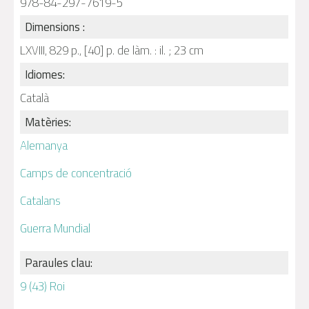
978-84-297-7619-5
Dimensions :
LXVIII, 829 p., [40] p. de làm. : il. ; 23 cm
Idiomes:
Català
Matèries:
Alemanya
Camps de concentració
Catalans
Guerra Mundial
Paraules clau:
9 (43) Roi