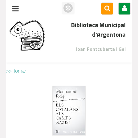
Biblioteca Municipal
d'Argentona
Joan Fontcuberta i Gel
>> Tornar