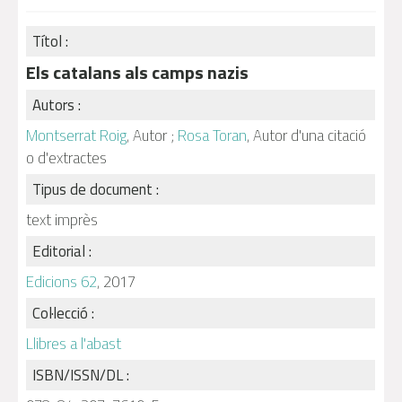
Títol :
Els catalans als camps nazis
Autors :
Montserrat Roig
, Autor ;
Rosa Toran
, Autor d'una citació
o d'extractes
Tipus de document :
text imprès
Editorial :
Edicions 62
, 2017
Col·lecció :
Llibres a l'abast
ISBN/ISSN/DL :