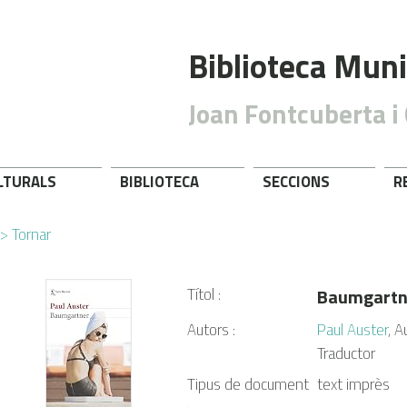
Biblioteca Muni
Joan Fontcuberta i 
ULTURALS
BIBLIOTECA
SECCIONS
R
> Tornar
Títol :
Baumgartn
Autors :
Paul Auster
, A
Traductor
Tipus de document
text imprès