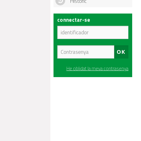
Històric
connectar-se
He oblidat la meva contrasenya