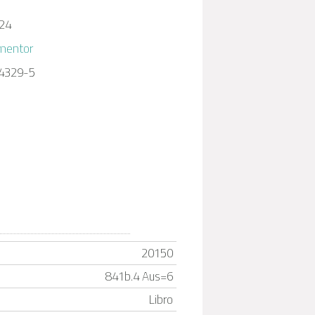
024
rmentor
4329-5
m
20150
841b.4 Aus=6
Libro