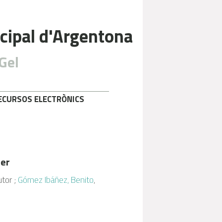
cipal d'Argentona
Gel
ECURSOS ELECTRÒNICS
er
utor ;
Gómez Ibáñez, Benito
,