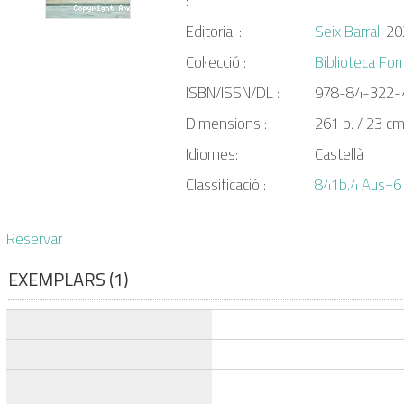
:
Editorial :
Seix Barral
, 2
Col·lecció :
Biblioteca Fo
ISBN/ISSN/DL :
978-84-322-
Dimensions :
261 p. / 23 c
Idiomes:
Castellà
Classificació :
841b.4 Aus=6
Reservar
EXEMPLARS (1)