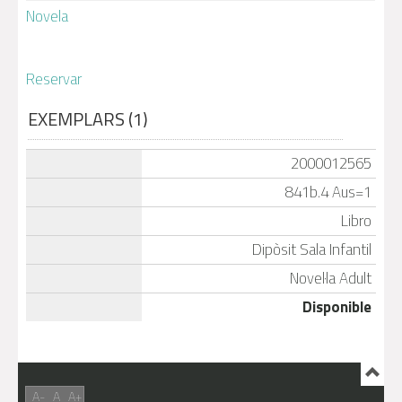
Novela
Reservar
EXEMPLARS (1)
2000012565
841b.4 Aus=1
Libro
Dipòsit Sala Infantil
Novel·la Adult
Disponible
A-
A
A+